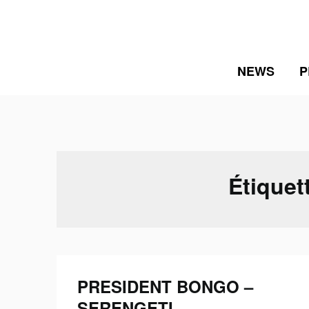
Skip
to
content
NEWS
P
Étiquet
PRESIDENT BONGO –
SERENGETI –