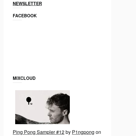
NEWSLETTER
FACEBOOK
MIXCLOUD
Ping Pong Sampler #12
by
P1ngpong
on