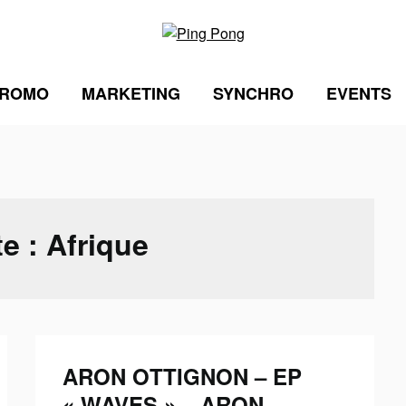
ROMO
MARKETING
SYNCHRO
EVENTS
te :
Afrique
ARON OTTIGNON – EP
« WAVES » – ARON