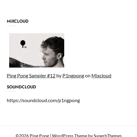
MIXCLOUD
Ping Pong Sampler #12
by
P1ngpong
on
Mixcloud
SOUNDCLOUD
https://soundcloud.com/p1ngpong
©2026 Ping Pong
| WordPress Theme by
SuperbThemes