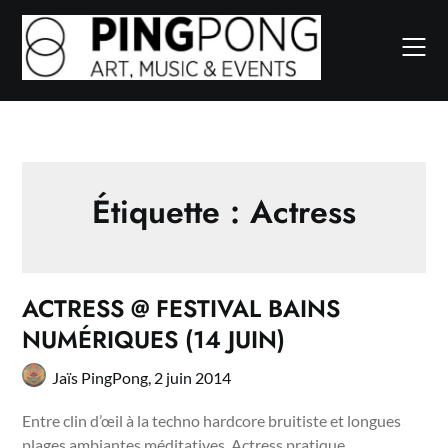
Skip
to
content
Étiquette :
Actress
ACTRESS @ FESTIVAL BAINS
NUMÉRIQUES (14 JUIN)
Jaïs PingPong,
2 juin 2014
Entre clin d’œil à la techno hardcore bruitiste et longues
plages ambiantes méditatives, Actress pratique…