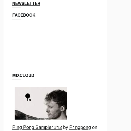
NEWSLETTER
FACEBOOK
MIXCLOUD
Ping Pong Sampler #12
by
P1ngpong
on