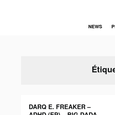
Skip
to
content
NEWS
P
Étiqu
DARQ E. FREAKER –
ADHD (EP) – BIG DADA –